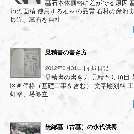
墓石本体価格に差がでる原因 
地の面積 使用する石材の品質 石材の産地 
最近、墓石を自社
見積書の書き方
2012年3月31日 |
石匠日記
見積書の書き方 見積もり項目 
区画価格（基礎工事を含む） 文字彫刻料 工
灯篭、塔婆立
無縁墓（古墓）の永代供養