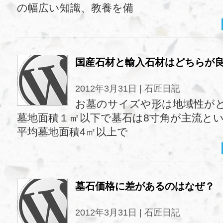
の幅広い知識、教養を備
国産石材と輸入石材はどちらが
2012年3月31日 |
石匠日記
お墓のサイズや形は地域性が
墓地面積１㎡以下で墓石は8寸角が主流と
平均墓地面積4㎡以上で
墓石価格に差があるのはなぜ？
2012年3月31日 |
石匠日記