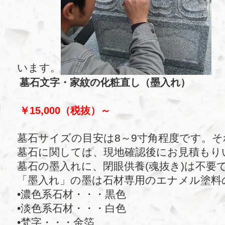
います。
墓石文字・家紋の化粧直し（墨入れ）
￥15,000（税抜）～
墓石サイズの目安は8～9寸角程度です。
墓石に関しては、現地確認後にお見積もり
墓石の墨入れに、閉眼供養(魂抜き)は不要
「墨入れ」の墨は石材専用のエナメル塗料
•濃色系石材・・・黒色
•淡色系石材・・・白色
•梵字・・・金箔