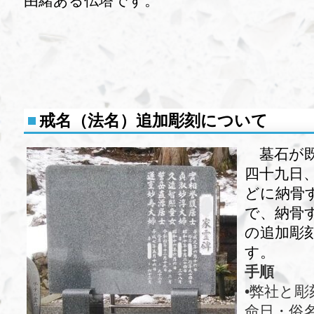
由緒ある仏塔です。
戒名（法名）追加彫刻について
墓石が
四十九日
どに納骨
で、納骨
の追加彫
す。
手順
•弊社と
命日・俗