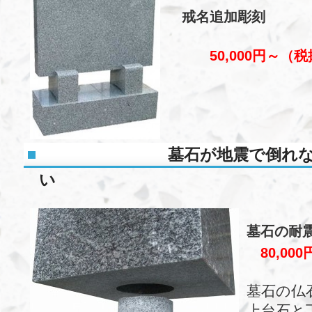
戒名追加彫刻
50,000円～
（税
墓石が地震で倒れ
い
墓石の耐
80,00
墓石の仏
上台石と