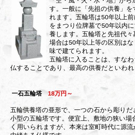
「空・風・火・水・地」から
す。一般に「先祖の供養」を
れます。五輪塔は50年以上
をまつり位牌墓で50年以内
養します。五輪塔と先祖代々
場合は50年以上等の区別は
味で建てられます。
五輪塔に入ることは、すなわ
仏することであり、最高の供養だといわれ
一石五輪塔
18万円～
五輪供養塔の亜形で、一つの石から彫りだ
小型の五輪塔です。便宜上、敷地の狭い場
く用いられますが、本来は室町時代に源流