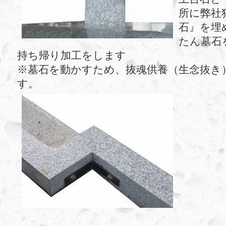
所に弊社
石』を埋
たん墓石
持ち帰り加工をします
※墓石を動かすため、抜魂供養（生念抜き
す。