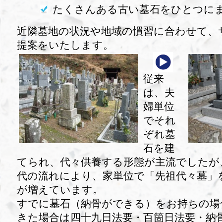
たくさんある古い墓石をひとつに
近隣墓地の状況や地域の慣習に合わせて、
提案をいたします。
従来
は、夫
婦単位
でそれ
ぞれ墓
石を建
てられ、代々供養する形態が主流でしたが
代の流れにより、家単位で「先祖代々墓」
が増えています。
すでに墓石（納骨ができる）をお持ちの場
きた場合は四十九日法要・百箇日法要・納