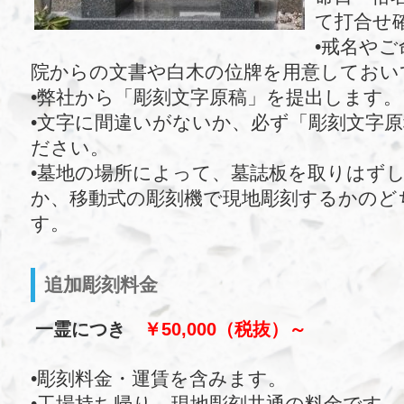
て打合せ
•戒名や
院からの文書や白木の位牌を用意しておい
•弊社から「彫刻文字原稿」を提出します。
•文字に間違いがないか、必ず「彫刻文字
ださい。
•墓地の場所によって、墓誌板を取りはず
か、移動式の彫刻機で現地彫刻するかのど
す。
追加彫刻料金
一霊につき
￥50,000（税抜）～
•彫刻料金・運賃を含みます。
•工場持ち帰り、現地彫刻共通の料金です。