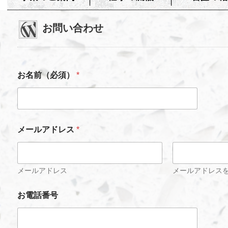
お問い合わせ
お名前（必須）
*
お
メールアドレス
*
電
話
番
号
ご
メールアドレス
メールアドレス
希
望
お電話番号
の
工
事