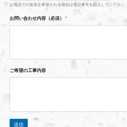
内
お電話での返答を希望される場合は電話番号を記入してください
容
お
名
お問い合わせ内容（必須）
*
前
（
必
須
）
ご希望の工事内容
送信