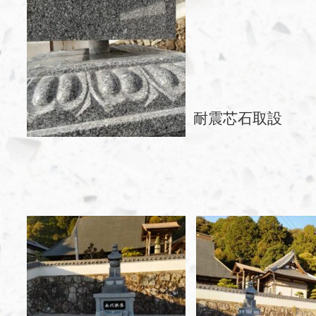
耐震芯石取設