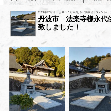
2024年12月5日 |
お墓づくり実例
,
永代供養塔
|
コメント/トラ
丹波市 法楽寺様永代
致しました！