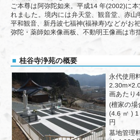
ご本尊は阿弥陀如来。平成14 年(2002)に
れました。境内には弁天堂、観音堂、赤山
平和観音、新丹波七福神(福禄寿)などがお
弥陀・薬師如来像画板、不動明王像画は市
桂谷寺浄苑の概要
永代使
2.30m×2.0
画あたり4
(檀家の場合)
(4.6 ㎡ 
円
墓地管理