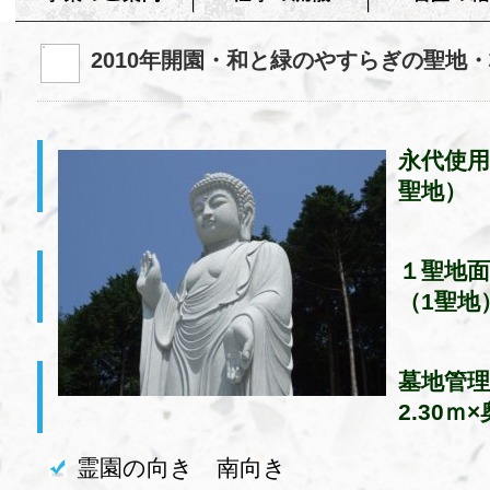
2010年開園・和と緑のやすらぎの聖地
永代使用
聖地）
１聖地面
（1聖地
墓地管理
2.30ｍ
霊園の向き 南向き