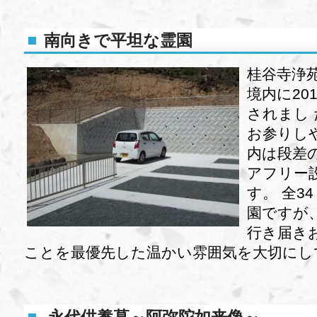
南向きで平坦な霊園
桂谷寺浄
境内に20
されまし
お参りし
内は段差
アフリー
す。 全3
園ですが
行き届き
ことを最優先した温かい雰囲気を大切にし