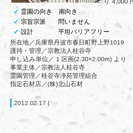
り 4,000 
霊園の向き 南向き
宗旨宗派 問いません
設計 平坦バリアフリー
所在地／兵庫県丹波市春日町野上野1019
護持・管理／宗教法人桂谷寺
申し込み単位／ 1 区画(2.30×2.00m) より
事業主体／宗教法人桂谷寺
霊園管理／桂谷寺浄苑管理組合
指定石材店／(株)北山石材
2012.02.17 |