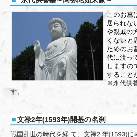
永代供養墓～阿弥陀如来像～
このお墓
居られな
や親戚の
くないと
ためのお
代に渡っ
しますの
すること
※永代供
す。
文禄2年(1593年)開基の名刹
戦国乱世の時代を経 て、文禄2 年(1593)