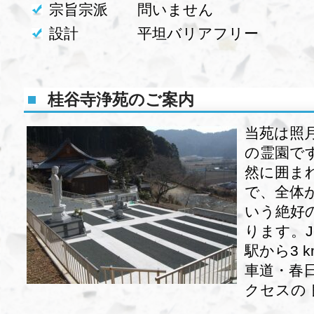
宗旨宗派 問いません
設計 平坦バリアフリー
桂谷寺浄苑のご案内
当苑は照
の霊園で
然に囲ま
で、全体
いう絶好
ります。J
駅から3 
車道・春日 
クセスの