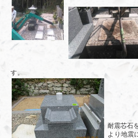
す。
耐震芯石
より地震