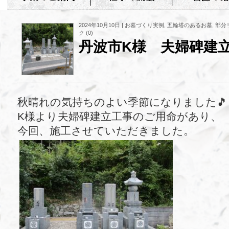
2024年10月10日 |
お墓づくり実例
,
五輪塔のあるお墓
,
部分
ク (0)
丹波市K様 夫婦碑建
秋晴れの気持ちのよい季節になりました🎵
K様より夫婦碑建立工事のご用命があり、
今回、施工させていただきました。