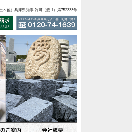
木他）兵庫県知事 許可（般-1）第752333号