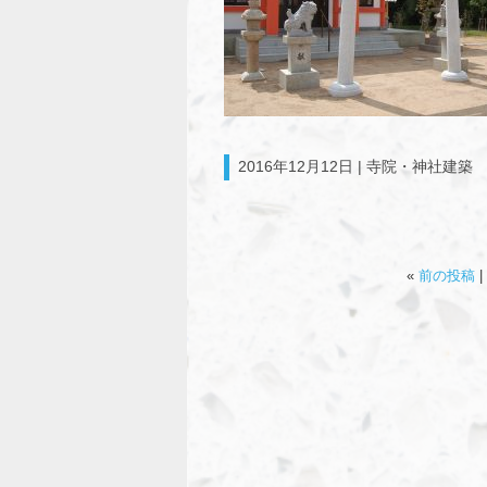
2016年12月12日 |
寺院・神社建築
«
前の投稿
|