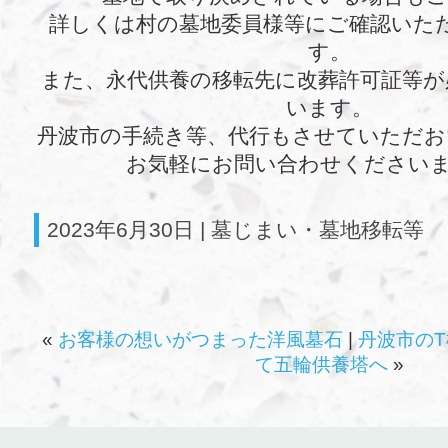
詳しくは村の墓地委員様等にご確認いた
す。
また、永代供養の移転先に改葬許可証等が
います。
丹波市の手続き等、代行もさせていただ
お気軽にお問い合わせくださいませ(
2023年6月30日 |
墓じまい・墓地移転等
«
お客様の想いがつまった洋風墓石
|
丹波市の
て五輪供養塔へ
»