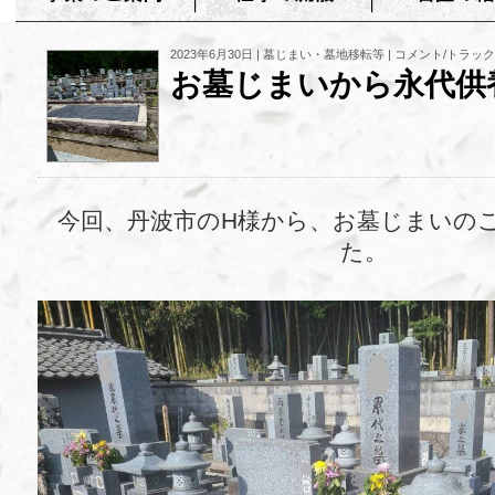
2023年6月30日 |
墓じまい・墓地移転等
|
コメント/トラックバ
お墓じまいから永代供
今回、丹波市のH様から、お墓じまいの
た。